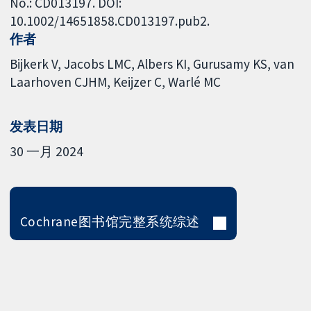
No.: CD013197. DOI:
10.1002/14651858.CD013197.pub2.
作者
Bijkerk V
Jacobs LMC
Albers KI
Gurusamy KS
van
Laarhoven CJHM
Keijzer C
Warlé MC
发表日期
30 一月 2024
Cochrane图书馆完整系统综述