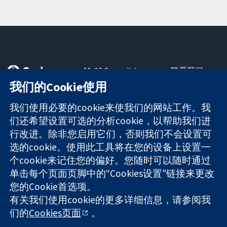
11-13 Cavendish
联系我们
Square
最新消息
我们的Cookie使用
可信任的证据
London
新闻办公室
知情决定
W1G 0AN
关于我们
我们使用必要的cookie来使我们的网站工作。我
更完善的医疗健
United Kingdom
工作机会
们还希望设置可选的分析cookie，以帮助我们进
康
Cochrane
行改进。除非您启用它们，否则我们不会设置可
Library
选的cookie。使用此工具将在您的设备上设置一
个cookie来记住您的偏好。您随时可以随时通过
单击每个页面页脚中的“Cookies设置”链接来更改
The Cochrane Collaboration is a charity (no. 1045921) and a
您的Cookie首选项。
company limited by guarantee (no. 03044323) registered in
England & Wales. VAT registration number GB 718 2127 49.
有关我们使用cookie的更多详细信息，请参阅我
们的
Cookies页面
。
版权所有：© 2026 Cochrane协作网