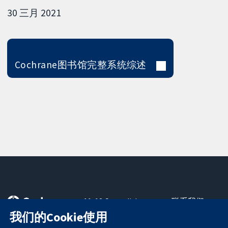
30 三月 2021
Cochrane图书馆完整系统综述
11-13 Cavendish
联系我们
Square
最新消息
我们的Cookie使用
可信任的证据
London
新闻办公室