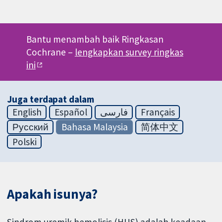
Bantu menambah baik Ringkasan
Cochrane –
lengkapkan survey ringkas
ini
Juga terdapat dalam
English
Español
فارسی
Français
Русский
Bahasa Malaysia
简体中文
Polski
Apakah isunya?