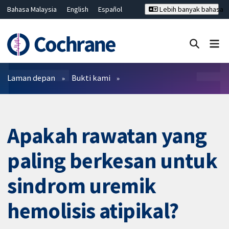
Bahasa Malaysia
English
Español
Lebih banyak bahasa
فارسی
Français
Русский
Hrvatski
Deutsch
ไทย
繁體中文
简体中文
Tutup carian ✖
Penapis
Laman depan
Bukti kami
Apakah rawatan yang
paling berkesan untuk
sindrom uremik
hemolisis atipikal?