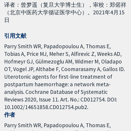
译者：曾梦遥（复旦大学博士生），审校：郑偌祥
（北京中医药大学循证医学中心）。2021年4月15
日
引用文献
Parry Smith WR, Papadopoulou A, Thomas E,
Tobias A, Price MJ, Meher S, Alfirevic Z, Weeks AD,
Hofmeyr GJ, Gülmezoglu AM, Widmer M, Oladapo
OT, Vogel JP, Althabe F, Coomarasamy A, Gallos ID.
Uterotonic agents for first-line treatment of
postpartum haemorrhage: a network meta-
analysis. Cochrane Database of Systematic
Reviews 2020, Issue 11. Art. No.: CD012754. DOI:
10.1002/14651858.CD012754.pub2.
作者
Parry Smith WR
Papadopoulou A
Thomas E