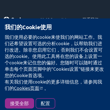
11-13 Cavendish
联系我们
Square
最新消息
我们的Cookie使用
可信任的证据
London
新闻办公室
知情决定
W1G 0AN
关于我们
我们使用必要的cookie来使我们的网站工作。我
更完善的医疗健
United Kingdom
工作机会
们还希望设置可选的分析cookie，以帮助我们进
康
Cochrane
行改进。除非您启用它们，否则我们不会设置可
Library
选的cookie。使用此工具将在您的设备上设置一
个cookie来记住您的偏好。您随时可以随时通过
单击每个页面页脚中的“Cookies设置”链接来更改
The Cochrane Collaboration is a charity (no. 1045921) and a
您的Cookie首选项。
company limited by guarantee (no. 03044323) registered in
有关我们使用cookie的更多详细信息，请参阅我
England & Wales. VAT registration number GB 718 2127 49.
们的
Cookies页面
。
版权所有：© 2026 Cochrane协作网
网站条款与条件
|
免责声明
|
隐私权
|
Cookie政策
|
Cookie设定
接受全部
配置