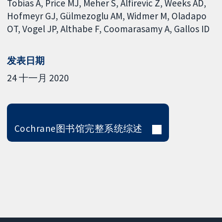
Tobias A
Price MJ
Meher S
Alfirevic Z
Weeks AD
Hofmeyr GJ
Gülmezoglu AM
Widmer M
Oladapo
OT
Vogel JP
Althabe F
Coomarasamy A
Gallos ID
发表日期
24 十一月 2020
Cochrane图书馆完整系统综述