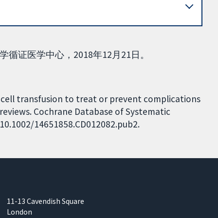
证医学中心，2018年12月21日。
cell transfusion to treat or prevent complications
ne reviews. Cochrane Database of Systematic
I: 10.1002/14651858.CD012082.pub2.
11-13 Cavendish Square
London