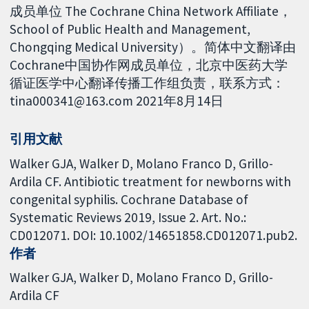
成员单位 The Cochrane China Network Affiliate，
School of Public Health and Management,
Chongqing Medical University）。简体中文翻译由
Cochrane中国协作网成员单位，北京中医药大学
循证医学中心翻译传播工作组负责，联系方式：
tina000341@163.com 2021年8月14日
引用文献
Walker GJA, Walker D, Molano Franco D, Grillo-
Ardila CF. Antibiotic treatment for newborns with
congenital syphilis. Cochrane Database of
Systematic Reviews 2019, Issue 2. Art. No.:
CD012071. DOI: 10.1002/14651858.CD012071.pub2.
作者
Walker GJA
Walker D
Molano Franco D
Grillo-
Ardila CF