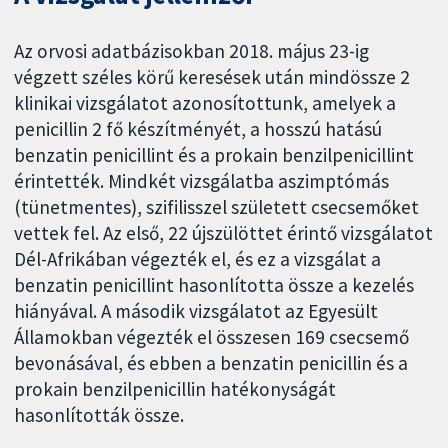
Az orvosi adatbázisokban 2018. május 23-ig
végzett széles körű keresések után mindössze 2
klinikai vizsgálatot azonosítottunk, amelyek a
penicillin 2 fő készítményét, a hosszú hatású
benzatin penicillint és a prokain benzilpenicillint
érintették. Mindkét vizsgálatba aszimptómás
(tünetmentes), szifilisszel született csecsemőket
vettek fel. Az első, 22 újszülöttet érintő vizsgálatot
Dél-Afrikában végezték el, és ez a vizsgálat a
benzatin penicillint hasonlította össze a kezelés
hiányával. A második vizsgálatot az Egyesült
Államokban végezték el összesen 169 csecsemő
bevonásával, és ebben a benzatin penicillin és a
prokain benzilpenicillin hatékonyságát
hasonlították össze.