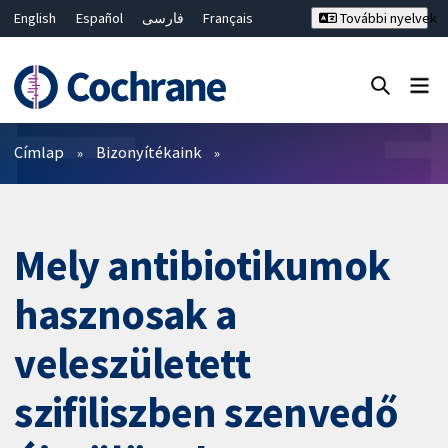
English
Español
فارسی
Français
További nyelvek
Русский
Hrvatski
Deutsch
Bahasa Malaysia
ไทย
繁體中文
简体中文
Keresés bezárása ✖
Szűrők
Címlap
Bizonyítékaink
Mely antibiotikumok
hasznosak a
veleszületett
szifiliszben szenvedő