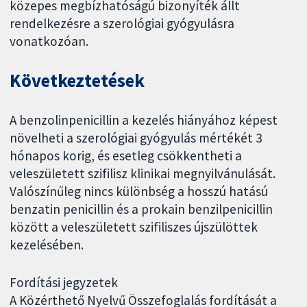
közepes megbízhatóságú bizonyíték állt
rendelkezésre a szerológiai gyógyulásra
vonatkozóan.
Következtetések
A benzolinpenicillin a kezelés hiányához képest
növelheti a szerológiai gyógyulás mértékét 3
hónapos korig, és esetleg csökkentheti a
veleszületett szifilisz klinikai megnyilvánulását.
Valószínűleg nincs különbség a hosszú hatású
benzatin penicillin és a prokain benzilpenicillin
között a veleszületett szifiliszes újszülöttek
kezelésében.
Fordítási jegyzetek
A Közérthető Nyelvű Összefoglalás fordítását a