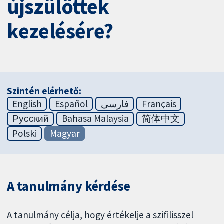
újszülöttek
kezelésére?
Szintén elérhető:
English
Español
فارسی
Français
Русский
Bahasa Malaysia
简体中文
Polski
Magyar
A tanulmány kérdése
A tanulmány célja, hogy értékelje a szifilisszel