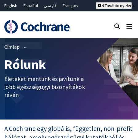
English
Español
فارسی
Français
További nyelvek
Русский
Hrvatski
Deutsch
Bahasa Malaysia
ไทย
繁體中文
简体中文
Keresés bezárása ✖
Szűrők
Címlap
Rólunk
Életeket mentünk és javítunk a
jobb egészségügyi bizonyítékok
révén
A Cochrane egy globális, független, non-profit
hálózat, amely egészségügyi kutatókból és