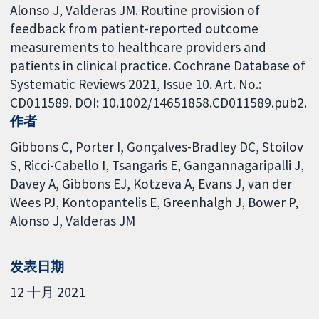
Alonso J, Valderas JM. Routine provision of
feedback from patient-reported outcome
measurements to healthcare providers and
patients in clinical practice. Cochrane Database of
Systematic Reviews 2021, Issue 10. Art. No.:
CD011589. DOI: 10.1002/14651858.CD011589.pub2.
作者
Gibbons C
Porter I
Gonçalves-Bradley DC
Stoilov
S
Ricci-Cabello I
Tsangaris E
Gangannagaripalli J
Davey A
Gibbons EJ
Kotzeva A
Evans J
van der
Wees PJ
Kontopantelis E
Greenhalgh J
Bower P
Alonso J
Valderas JM
发表日期
12 十月 2021