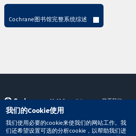
Cochrane图书馆完整系统综述
11-13 Cavendish
联系我们
Square
最新消息
我们的Cookie使用
可信任的证据
London
新闻办公室
知情决定
W1G 0AN
关于我们
我们使用必要的cookie来使我们的网站工作。我
更完善的医疗健
United Kingdom
工作机会
们还希望设置可选的分析cookie，以帮助我们进
康
Cochrane