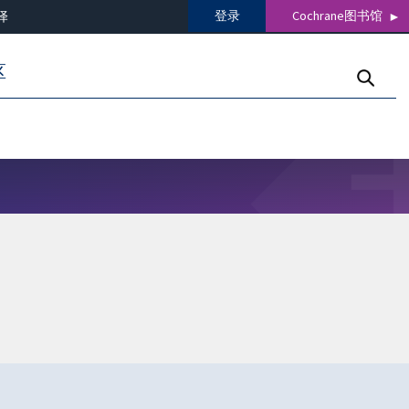
登录
Cochrane图书馆
译
区