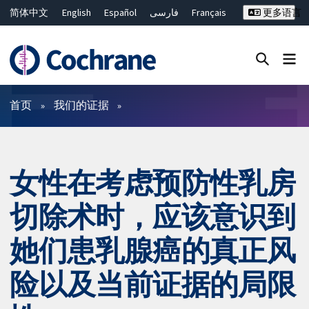
简体中文
English
Español
فارسی
Français
更多语言
Русский
Hrvatski
Deutsch
Bahasa Malaysia
ไทย
繁體中文
Close search ✖
过滤
首页
我们的证据
女性在考虑预防性乳房
切除术时，应该意识到
她们患乳腺癌的真正风
险以及当前证据的局限