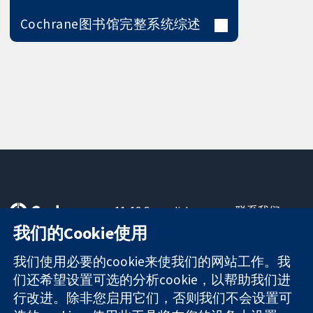
Cochrane图书馆完整系统综述
11-13 Cavendish
联系我们
Square
最新消息
我们的Cookie使用
可信任的证据
London
新闻办公室
知情决定
W1G 0AN
关于我们
我们使用必要的cookie来使我们的网站工作。我
更完善的医疗健
United Kingdom
工作机会
们还希望设置可选的分析cookie，以帮助我们进
康
Cochrane
行改进。除非您启用它们，否则我们不会设置可
Library