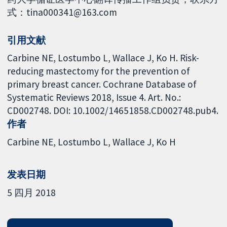
式：tina000341@163.com
引用文献
Carbine NE, Lostumbo L, Wallace J, Ko H. Risk-
reducing mastectomy for the prevention of
primary breast cancer. Cochrane Database of
Systematic Reviews 2018, Issue 4. Art. No.:
CD002748. DOI: 10.1002/14651858.CD002748.pub4.
作者
Carbine NE
Lostumbo L
Wallace J
Ko H
发表日期
5 四月 2018