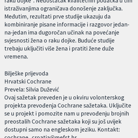
raku dojke". Nedostatak kvalitetnih podatka u tim
istraživanjima ograničava donošenje zaključka.
Međutim, rezultati prve studije ukazuju da
kombiniranje pisane informacije i razgovor jedan-
na-jedan ima dugoročan učinak na povećanje
svjesnosti žena o raku dojke. Buduće studije
trebaju uključiti više žena i pratiti žene duže
vremena.
Bilješke prijevoda
Hrvatski Cochrane
Prevela: Silvia Dužević
Ovaj sažetak preveden je u okviru volonterskog
projekta prevođenja Cochrane sažetaka. Uključite
se u projekt i pomozite nam u prevođenju brojnih
preostalih Cochrane sažetaka koji su još uvijek
dostupni samo na engleskom jeziku. Kontakt:
cochrane_croatia@mefst.hr