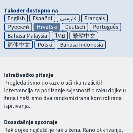
Također dostupno na
English
Español
فارسی
Français
Русский
Hrvatski
Deutsch
Português
Bahasa Malaysia
ไทย
繁體中文
简体中文
Polski
Bahasa Indonesia
Istraživačko pitanje
Pregledali smo dokaze o učinku različitih
intervencija za podizanje svjesnosti o raku dojke u
žena i našli smo dva randomizirana kontrolirana
ispitivanja.
Dosadašnje spoznaje
Rak dojke najčešći je rak u žena. Rano otkrivanje,