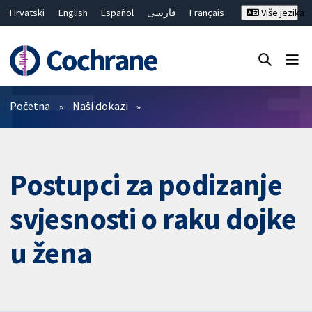
Hrvatski
English
Español
فارسی
Français
Više jezika
Русский
Deutsch
Bahasa Malaysia
ไทย
繁體中文
简体中文
Close search ✖
Prečistači
Početna
Naši dokazi
Postupci za podizanje
svjesnosti o raku dojke
u žena