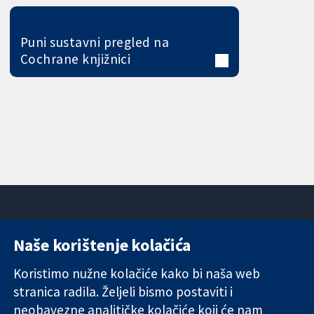
Puni sustavni pregled na
Cochrane knjižnici
Naše korištenje kolačića
11-13 Cavendish
Kontaktirajte
Square
nas
Koristimo nužne kolačiće kako bi naša web
Pouzdani dokazi.
London
Novosti
stranica radila. Željeli bismo postaviti i
Utemeljeni
W1G 0AN
Ured za
dokazi.
Ujedinjeno
medije
neobavezne analitičke kolačiće koji će nam