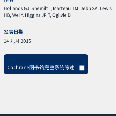
Hollands GJ
Shemilt I
Marteau TM
Jebb SA
Lewis
HB
Wei Y
Higgins JP T
Ogilvie D
发表日期
14 九月 2015
Cochrane图书馆完整系统综述