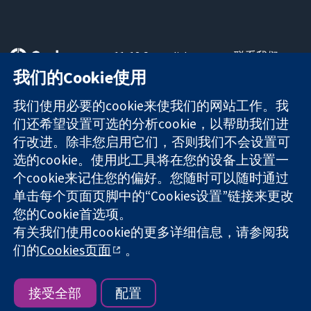
11-13 Cavendish
联系我们
Square
最新消息
我们的Cookie使用
可信任的证据
London
新闻办公室
知情决定
W1G 0AN
关于我们
我们使用必要的cookie来使我们的网站工作。我
更完善的医疗健
United Kingdom
工作机会
们还希望设置可选的分析cookie，以帮助我们进
康
Cochrane
行改进。除非您启用它们，否则我们不会设置可
Library
选的cookie。使用此工具将在您的设备上设置一
个cookie来记住您的偏好。您随时可以随时通过
单击每个页面页脚中的“Cookies设置”链接来更改
The Cochrane Collaboration is a charity (no. 1045921) and a
您的Cookie首选项。
company limited by guarantee (no. 03044323) registered in
England & Wales. VAT registration number GB 718 2127 49.
有关我们使用cookie的更多详细信息，请参阅我
们的
Cookies页面
。
版权所有：© 2026 Cochrane协作网
网站条款与条件
|
免责声明
|
隐私权
|
Cookie政策
|
Cookie设定
接受全部
配置