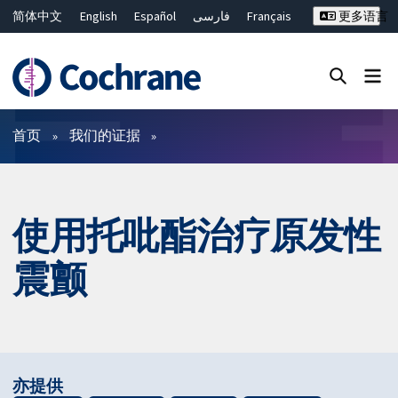
简体中文
English
Español
فارسی
Français
更多语言
Русский
Hrvatski
Deutsch
Bahasa Malaysia
ไทย
繁體中文
Close search ✖
过滤
首页
我们的证据
使用托吡酯治疗原发性
震颤
亦提供