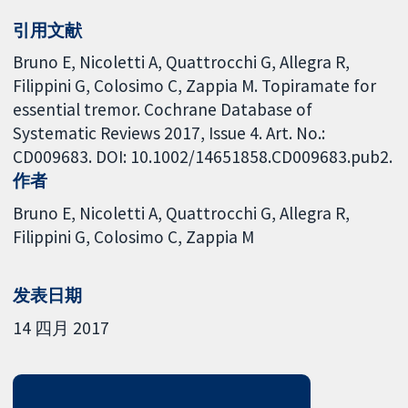
引用文献
Bruno E, Nicoletti A, Quattrocchi G, Allegra R,
Filippini G, Colosimo C, Zappia M. Topiramate for
essential tremor. Cochrane Database of
Systematic Reviews 2017, Issue 4. Art. No.:
CD009683. DOI: 10.1002/14651858.CD009683.pub2.
作者
Bruno E
Nicoletti A
Quattrocchi G
Allegra R
Filippini G
Colosimo C
Zappia M
发表日期
14 四月 2017