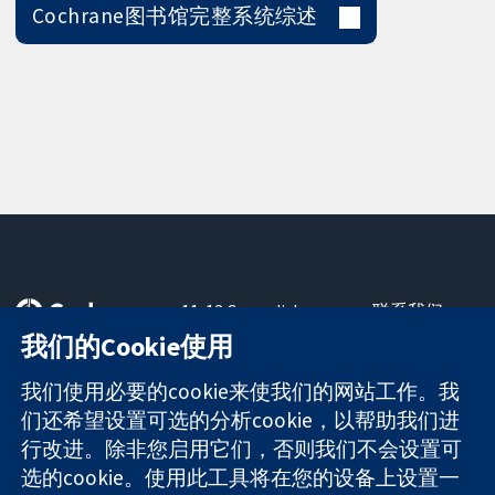
Cochrane图书馆完整系统综述
11-13 Cavendish
联系我们
Square
最新消息
我们的Cookie使用
可信任的证据
London
新闻办公室
知情决定
W1G 0AN
关于我们
我们使用必要的cookie来使我们的网站工作。我
更完善的医疗健
United Kingdom
工作机会
们还希望设置可选的分析cookie，以帮助我们进
康
Cochrane
行改进。除非您启用它们，否则我们不会设置可
Library
选的cookie。使用此工具将在您的设备上设置一