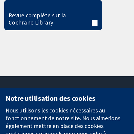
Revue complète sur la
Cochrane Library
Notre utilisation des cookies
11-13 Cavendish
Contactez-
Square
nous
Nous utilisons les cookies nécessaires au
Des données
Londres
Actualités
fonctionnement de notre site. Nous aimerions
probantes.
W1G0AN
Service de
également mettre en place des cookies
Des décisions
Royaume-Uni
presse
analytiques optionnels pour nous aider à