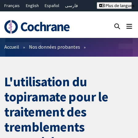
Français
English
Español
فارسی
Plus de langues
Русский
Hrvatski
Deutsch
Bahasa Malaysia
ไทย
繁體中文
简体中文
Fermer la recherche ✖
Filtres
Accueil
Nos données probantes
L'utilisation du
topiramate pour le
traitement des
tremblements