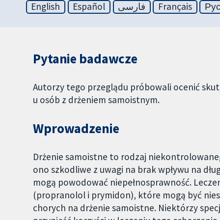
English
Español
فارسی
Français
Ру
Pytanie badawcze
Autorzy tego przeglądu próbowali ocenić sku
u osób z drżeniem samoistnym.
Wprowadzenie
Drżenie samoistne to rodzaj niekontrolowanego
ono szkodliwe z uwagi na brak wpływu na długoś
mogą powodować niepełnosprawność. Leczeni
(propranolol i prymidon), które mogą być nies
chorych na drżenie samoistne. Niektórzy specja