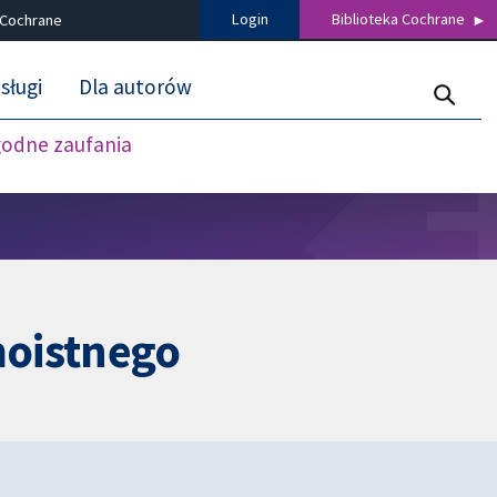
Login
Biblioteka Cochrane
 Cochrane
sługi
Dla autorów
godne zaufania
moistnego