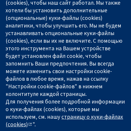
(cookies), чтобы наш сайт работал. Мы также
хотели бы установить дополнительные
(опциональные) куки-файлы (cookies)
аналитики, чтобы улучшить его. Мы не будем
11-13 Cavendish
Связаться с
устанавливать опциональные куки-файлы
Square
нами
(cookies), если вы их не включите. С помощью
Надёжные
London
Новости
этого инструмента на Вашем устройстве
доказательства
W1G 0AN
Пресс-
Информированные
United Kingdom
служба
будет установлен файл cookie, чтобы
решения
О нас
запомнить Ваши предпочтения. Вы всегда
Во благо
Работа
можете изменить свои настройки cookie-
здоровья
Cochrane
файлов в любое время, нажав на ссылку
Library
"Настройки cookie-файлов" в нижнем
колонтитуле каждой страницы.
Для получения более подробной информации
The Cochrane Collaboration is a charity (no. 1045921) and a
о куки-файлах (cookies), которые мы
company limited by guarantee (no. 03044323) registered in
England & Wales. VAT registration number GB 718 2127 49.
используем, см. нашу
страницу о куки-файлах
(cookies)
".
Copyright © 2026 The Cochrane Collaboration