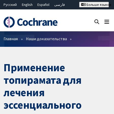
Русский
English
Español
فارسی
Больше языков
Français
Hrvatski
Deutsch
Bahasa Malaysia
ไทย
繁體中文
简体中文
Закрыть поиск ✖
Фильтры
Главная
Наши доказательства
Применение
топирамата для
лечения
эссенциального