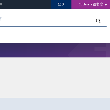
登录
Cochrane图书馆
译
区