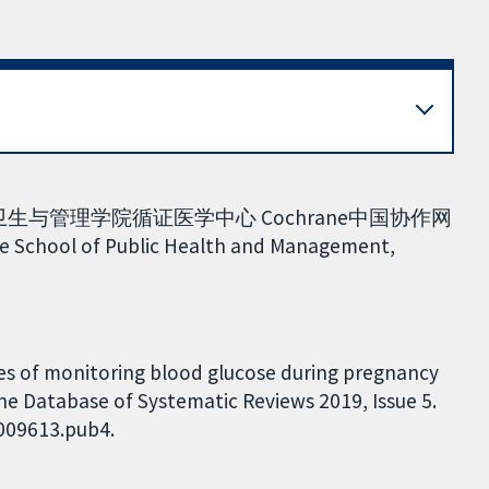
生与管理学院循证医学中心 Cochrane中国协作网
 School of Public Health and Management,
ues of monitoring blood glucose during pregnancy
ne Database of Systematic Reviews 2019, Issue 5.
D009613.pub4.