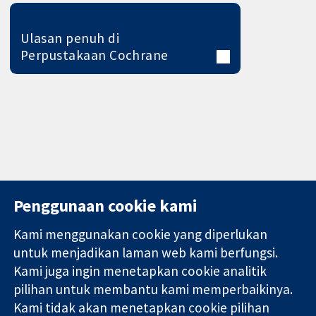
Ulasan penuh di
Perpustakaan Cochrane
Penggunaan cookie kami
Kami menggunakan cookie yang diperlukan
11-13 Cavendish
Hubungi kita
untuk menjadikan laman web kami berfungsi.
Square
Berita
Kami juga ingin menetapkan cookie analitik
Bukti yang
London
Pejabat
pilihan untuk membantu kami memperbaikinya.
dipercayai.
W1G 0AN
akhbar
keputusan
Kami tidak akan menetapkan cookie pilihan
United Kingdom
Perihal Kami