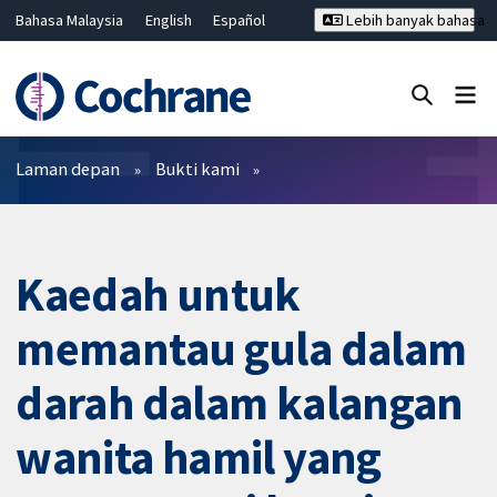
Bahasa Malaysia
English
Español
Lebih banyak bahasa
فارسی
Français
Русский
Hrvatski
Deutsch
ไทย
繁體中文
简体中文
Tutup carian ✖
Penapis
Laman depan
Bukti kami
Kaedah untuk
memantau gula dalam
darah dalam kalangan
wanita hamil yang