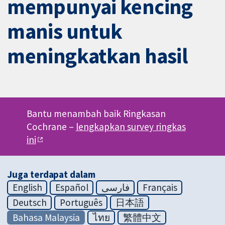
mempunyai kencing
manis untuk
meningkatkan hasil
Bantu menambah baik Ringkasan
Cochrane –
lengkapkan survey ringkas
ini
Juga terdapat dalam
English
Español
فارسی
Français
Deutsch
Português
日本語
Bahasa Malaysia
ไทย
繁體中文