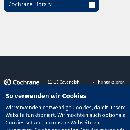
Cochrane Library
11-13 Cavendish
Kontaktieren
Square
Sie uns
Zuverlässige
So verwenden wir Cookies
London
Neuigkeiten
Evidenz
W1G0AN
Pressestelle
Informierte
Wir verwenden notwendige Cookies, damit unsere
Vereinigtes
Über uns
Entscheidungen
Königreich
Stellenangebot
Website funktioniert. Wir möchten auch optionale
Bessere
Cochrane
Cookies setzen, um unsere Webseite zu
Gesundheit
Library
verbessern. Solche optionalen Cookies setzen wir