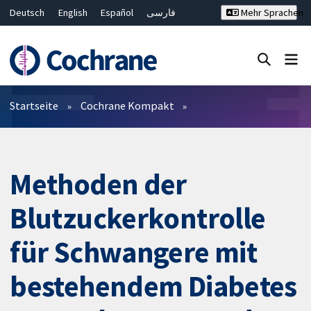
Deutsch
English
Español
فارسی
Mehr Sprachen
Français
Русский
Hrvatski
Bahasa Malaysia
ไทย
繁體中文
简体中文
Close search ✖
Filter
Startseite
Cochrane Kompakt
Methoden der
Blutzuckerkontrolle
für Schwangere mit
bestehendem Diabetes