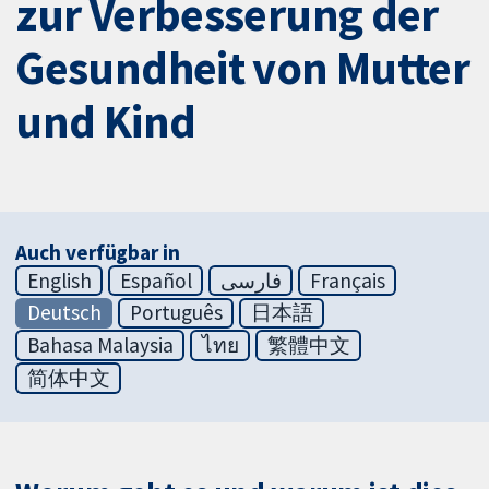
zur Verbesserung der
Gesundheit von Mutter
und Kind
Auch verfügbar in
English
Español
فارسی
Français
Deutsch
Português
日本語
Bahasa Malaysia
ไทย
繁體中文
简体中文