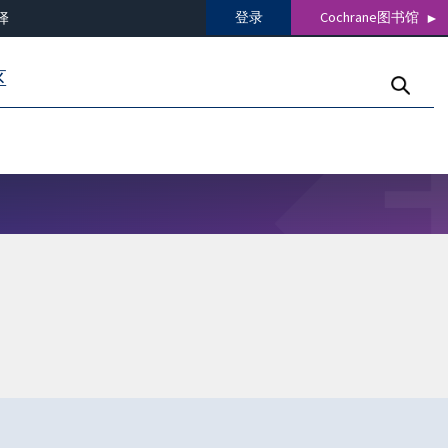
登录
Cochrane图书馆
译
区