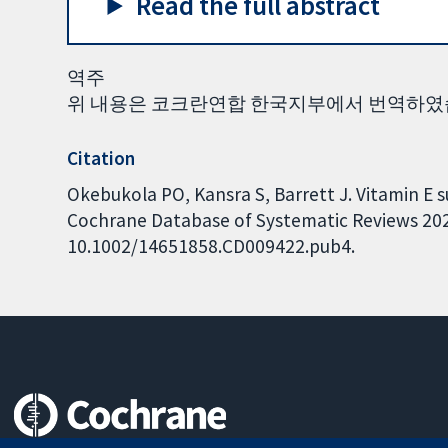
Read the full abstract
역주
위 내용은 코크란연합 한국지부에서 번역하였
Citation
Okebukola PO, Kansra S, Barrett J. Vitamin E s
Cochrane Database of Systematic Reviews 2020,
10.1002/14651858.CD009422.pub4.