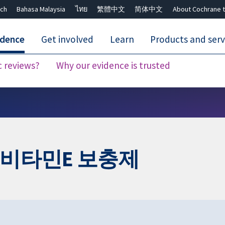
ch
Bahasa Malaysia
ไทย
繁體中文
简体中文
About Cochrane t
idence
Get involved
Learn
Products and serv
c reviews?
Why our evidence is trusted
Close search ✖
 비타민E 보충제