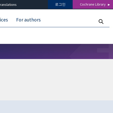
로그인
Cochrane Library
ranslations
ices
For authors