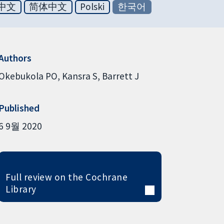
中文
简体中文
Polski
한국어
Authors
Okebukola PO
Kansra S
Barrett J
Published
6 9월 2020
Full review on the Cochrane
Library