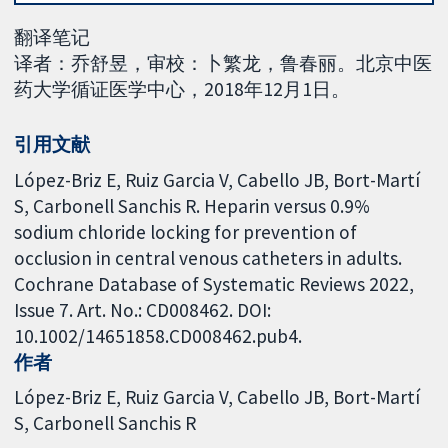
翻译笔记
译者：乔舒昱，审校：卜繁龙，鲁春丽。北京中医
药大学循证医学中心，2018年12月1日。
引用文献
López-Briz E, Ruiz Garcia V, Cabello JB, Bort-Martí
S, Carbonell Sanchis R. Heparin versus 0.9%
sodium chloride locking for prevention of
occlusion in central venous catheters in adults.
Cochrane Database of Systematic Reviews 2022,
Issue 7. Art. No.: CD008462. DOI:
10.1002/14651858.CD008462.pub4.
作者
López-Briz E
Ruiz Garcia V
Cabello JB
Bort-Martí
S
Carbonell Sanchis R