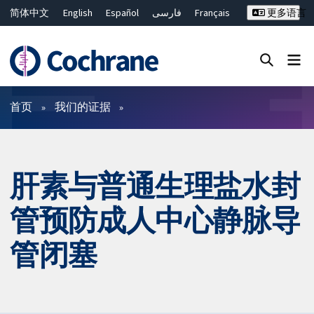
简体中文
English
Español
فارسی
Français
更多语言
Русский
Hrvatski
Deutsch
Bahasa Malaysia
ไทย
繁體中文
Close search ✖
过滤
首页
我们的证据
肝素与普通生理盐水封
管预防成人中心静脉导
管闭塞