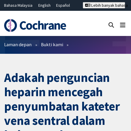
Bahasa Malaysia
English
Español
Lebih banyak bahasa
فارسی
Français
Русский
Hrvatski
Deutsch
ไทย
繁體中文
简体中文
Tutup carian ✖
Penapis
Laman depan
Bukti kami
Adakah penguncian
heparin mencegah
penyumbatan kateter
vena sentral dalam