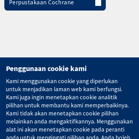
Perpustakaan Cochrane
Penggunaan cookie kami
Kami menggunakan cookie yang diperlukan
11-13 Cavendish
Hubungi kita
untuk menjadikan laman web kami berfungsi.
Square
Berita
Kami juga ingin menetapkan cookie analitik
Bukti yang
London
Pejabat
pilihan untuk membantu kami memperbaikinya.
dipercayai.
W1G 0AN
akhbar
keputusan
Kami tidak akan menetapkan cookie pilihan
United Kingdom
Perihal Kami
termaklum
Pekerjaan
melainkan anda mengaktifkannya. Menggunakan
Kesihatan yang
Cochrane
alat ini akan menetapkan cookie pada peranti
lebih baik
Library
anda untuk mengingati pilihan anda. Anda boleh