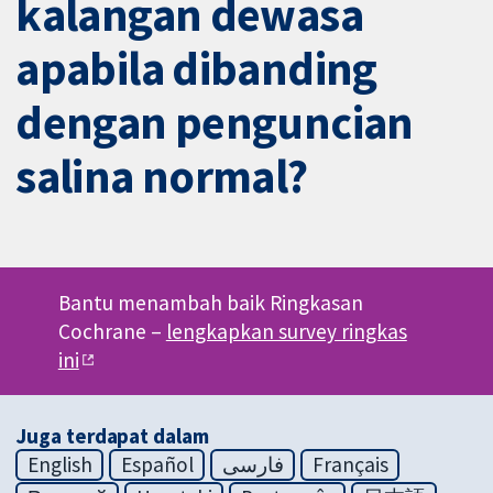
kalangan dewasa
apabila dibanding
dengan penguncian
salina normal?
Bantu menambah baik Ringkasan
Cochrane –
lengkapkan survey ringkas
ini
Juga terdapat dalam
English
Español
فارسی
Français