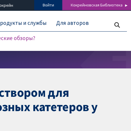
Войти
Кокрейновская Библиотека
Кокрейн
родукты и службы
Для авторов
еские обзоры?
аствором для
зных катетеров у