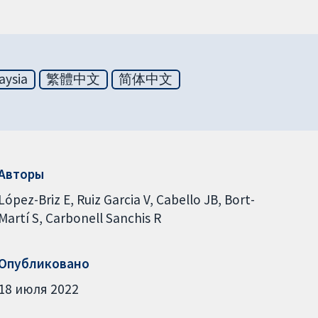
aysia
繁體中文
简体中文
Авторы
López-Briz E
Ruiz Garcia V
Cabello JB
Bort-
Martí S
Carbonell Sanchis R
Опубликовано
18 июля 2022