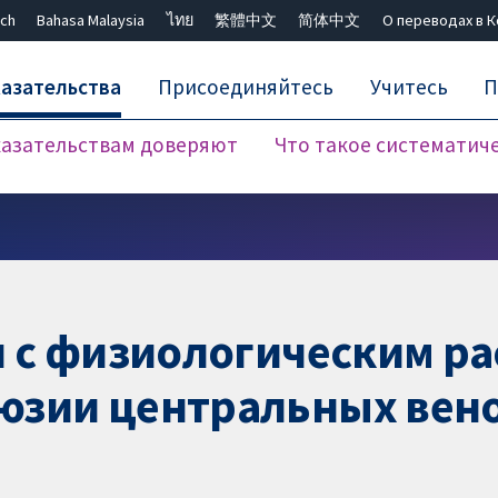
ch
Bahasa Malaysia
ไทย
繁體中文
简体中文
О переводах в 
азательства
Присоединяйтесь
Учитесь
П
азательствам доверяют
Что такое систематич
Закрыть поиск ✖
и с физиологическим р
зии центральных вено