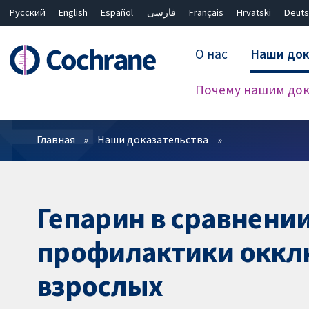
Русский
English
Español
فارسی
Français
Hrvatski
Deuts
О нас
Наши док
Почему нашим док
Фильтры
Главная
Наши доказательства
Гепарин в сравнени
профилактики окклю
взрослых