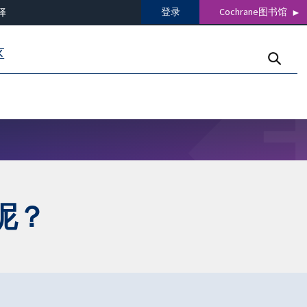
登录
Cochrane图书馆
译
区
呢？