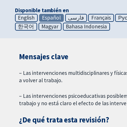
Disponible también en
English
Español
فارسی
Français
Ру
한국어
Magyar
Bahasa Indonesia
Mensajes clave
– Las intervenciones multidisciplinares y físi
a volver al trabajo.
– Las intervenciones psicoeducativas posible
trabajo y no está claro el efecto de las interv
¿De qué trata esta revisión?