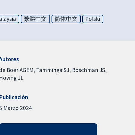
laysia
繁體中文
简体中文
Polski
Autores
de Boer AGEM
Tamminga SJ
Boschman JS
Hoving JL
Publicación
5 Marzo 2024