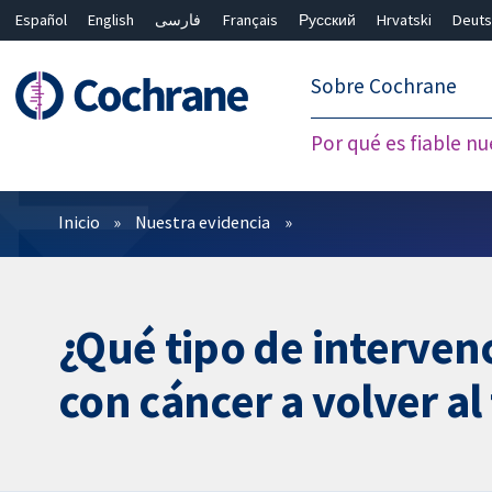
Español
English
فارسی
Français
Русский
Hrvatski
Deuts
繁體中文
简体中文
Sobre Cochrane
Por qué es fiable nu
Filtros
Inicio
Nuestra evidencia
¿Qué tipo de interven
con cáncer a volver al