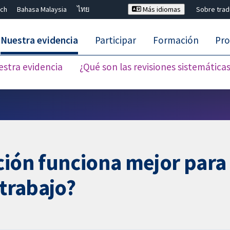
ch
Bahasa Malaysia
ไทย
Más idiomas
Sobre tra
Nuestra evidencia
Participar
Formación
Pro
estra evidencia
¿Qué son las revisiones sistemática
Cerrar búsqueda ✖
ción funciona mejor para
 trabajo?