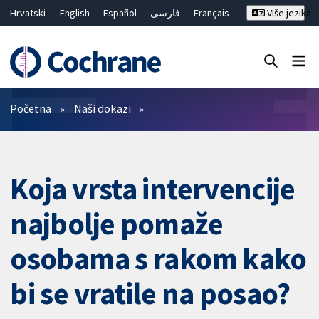
Hrvatski
English
Español
فارسی
Français
Više jezika
Русский
Deutsch
Bahasa Malaysia
ไทย
繁體中文
简体中文
Close search ✖
Prečistači
Početna
Naši dokazi
Koja vrsta intervencije
najbolje pomaže
osobama s rakom kako
bi se vratile na posao?