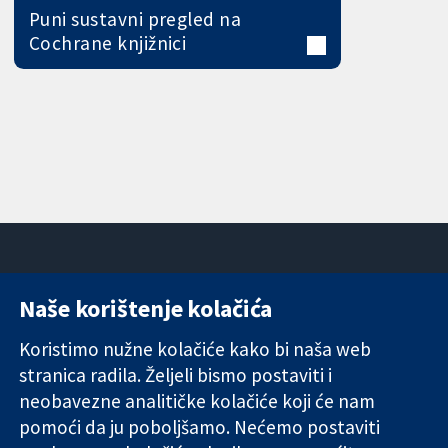
Puni sustavni pregled na
Cochrane knjižnici
Naše korištenje kolačića
11-13 Cavendish
Kontaktirajte
Square
nas
Koristimo nužne kolačiće kako bi naša web
Pouzdani dokazi.
London
Novosti
stranica radila. Željeli bismo postaviti i
Utemeljeni
W1G 0AN
Ured za
dokazi.
neobavezne analitičke kolačiće koji će nam
Ujedinjeno
medije
Bolje zdravlje.
Kraljevstvo
O nama
pomoći da ju poboljšamo. Nećemo postaviti
Poslovi