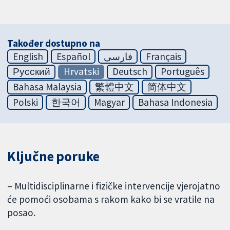
Također dostupno na
English
Español
فارسی
Français
Русский
Hrvatski
Deutsch
Português
Bahasa Malaysia
繁體中文
简体中文
Polski
한국어
Magyar
Bahasa Indonesia
Ključne poruke
– Multidisciplinarne i fizičke intervencije vjerojatno
će pomoći osobama s rakom kako bi se vratile na
posao.