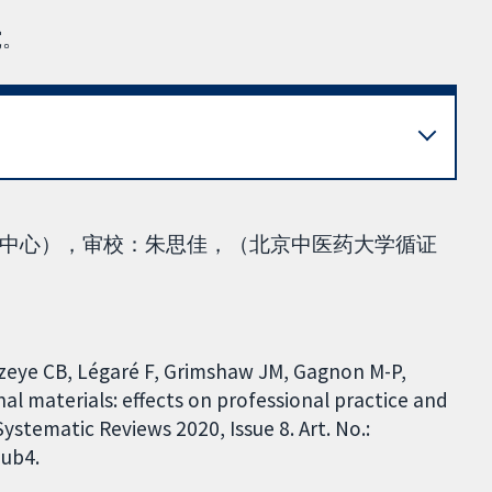
究。
中心），审校：朱思佳，（北京中医药大学循证
zeye CB, Légaré F, Grimshaw JM, Gagnon M-P,
al materials: effects on professional practice and
tematic Reviews 2020, Issue 8. Art. No.:
ub4.