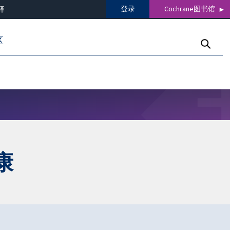
登录
Cochrane图书馆
译
区
康