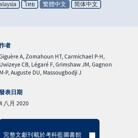
laysia
ไทย
繁體中文
简体中文
作者
Giguère A
Zomahoun HT
Carmichael P-H
Uwizeye CB
Légaré F
Grimshaw JM
Gagnon
M-P
Auguste DU
Massougbodji J
發表日期
4 八月 2020
完整文獻刊載於考科藍圖書館