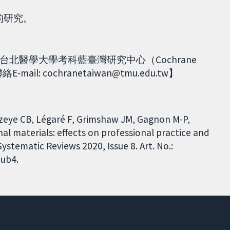
表的研究。
北醫學大學考科藍臺灣研究中心（Cochrane
ail: cochranetaiwan@tmu.edu.tw】
zeye CB, Légaré F, Grimshaw JM, Gagnon M-P,
al materials: effects on professional practice and
tematic Reviews 2020, Issue 8. Art. No.:
ub4.