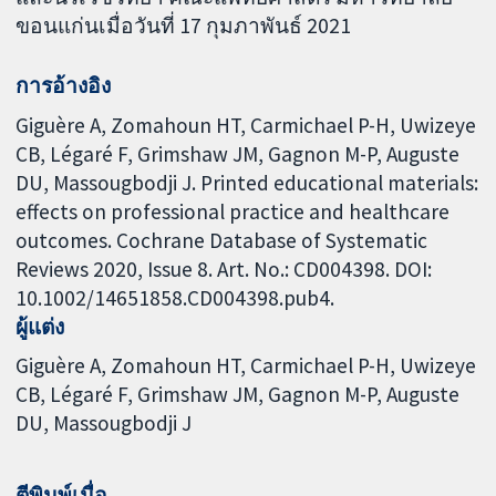
ขอนแก่นเมื่อวันที่ 17 กุมภาพันธ์ 2021
การอ้างอิง
Giguère A, Zomahoun HT, Carmichael P-H, Uwizeye
CB, Légaré F, Grimshaw JM, Gagnon M-P, Auguste
DU, Massougbodji J. Printed educational materials:
effects on professional practice and healthcare
outcomes. Cochrane Database of Systematic
Reviews 2020, Issue 8. Art. No.: CD004398. DOI:
10.1002/14651858.CD004398.pub4.
ผู้แต่ง
Giguère A
Zomahoun HT
Carmichael P-H
Uwizeye
CB
Légaré F
Grimshaw JM
Gagnon M-P
Auguste
DU
Massougbodji J
ตีพิมพ์เมื่อ