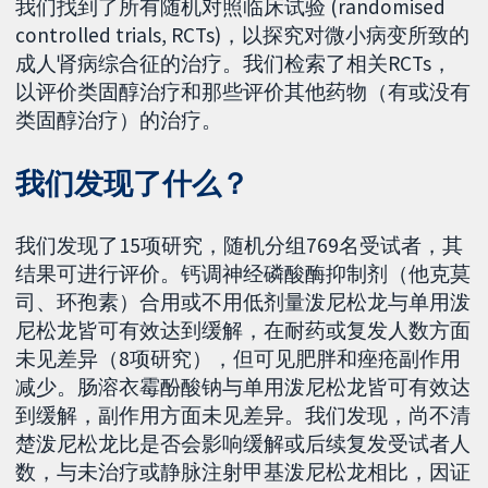
我们找到了所有随机对照临床试验 (randomised
controlled trials, RCTs)，以探究对微小病变所致的
成人肾病综合征的治疗。我们检索了相关RCTs，
以评价类固醇治疗和那些评价其他药物（有或没有
类固醇治疗）的治疗。
我们发现了什么？
我们发现了15项研究，随机分组769名受试者，其
结果可进行评价。钙调神经磷酸酶抑制剂（他克莫
司、环孢素）合用或不用低剂量泼尼松龙与单用泼
尼松龙皆可有效达到缓解，在耐药或复发人数方面
未见差异（8项研究），但可见肥胖和痤疮副作用
减少。肠溶衣霉酚酸钠与单用泼尼松龙皆可有效达
到缓解，副作用方面未见差异。我们发现，尚不清
楚泼尼松龙比是否会影响缓解或后续复发受试者人
数，与未治疗或静脉注射甲基泼尼松龙相比，因证