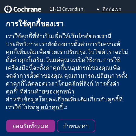
11-13 Cavendish
ติดต่อเรา
Square
ข่าวสาร
หลักฐานที่เชื่อถือ
การใช้คุกกี้ของเรา
London
สำหรับ
ได้
W1G 0AN
สื่อมวลชน
สู่การตัดสินใจ
เราใช้คุกกี้ที่จำเป็นเพื่อให้เว็บไซต์ของเรามี
United Kingdom
About us
อย่างมีข้อมูล
ตำแหน่งงาน
ประสิทธิภาพ เรายังต้องการตั้งค่าการวิเคราะห์
เพื่อสุขภาพที่ดีขึ้น
Cochrane
คุกกี้เพิ่มเติมเพื่อช่วยเราปรับปรุงเว็บไซต์ เราจะไม่
Library
ตั้งค่าคุกกี้เสริมเว้นแต่คุณจะเปิดใช้งาน การใช้
เครื่องมือนี้จะตั้งค่าคุกกี้บนอุปกรณ์ของคุณเพื่อ
จดจำการตั้งค่าของคุณ คุณสามารถเปลี่ยนการตั้ง
The Cochrane Collaboration เป็นองค์กรการกุศล (เลขที่ 1045921)
ค่าคุกกี้ได้ตลอดเวลาโดยคลิกที่ลิงก์ 'การตั้งค่า
และบริษัทจำกัดโดยการค้ำประกัน (เลขที่ 03044323) ที่จดทะเบียน
คุกกี้' ที่ส่วนท้ายของทุกหน้า
ในอังกฤษและเวลส์ หมายเลขจดทะเบียนภาษีมูลค่าเพิ่ม GB 718
สำหรับข้อมูลโดยละเอียดเพิ่มเติมเกี่ยวกับคุกกี้ที่
2127 49
เราใช้ โปรดดู
หน้าคุกกี้
สงวนลิขสิทธิ์ © 2026 The Cochrane Collaboration
ข้อกำหนดและเงื่อนไขการใช้เว็บไซต์
|
ข้อความปฏิเสธความรับ
ผิดชอบ
|
ความเป็นส่วนตัว
|
นโยบายคุกกี้
|
การตั้งค่าคุกกี้
ยอมรับทั้งหมด
กำหนดค่า