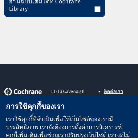
อ่านฉบับเต็มได้ที่ Cochrane
Library
11-13 Cavendish
ติดต่อเรา
Square
ข่าวสาร
หลักฐานที่เชื่อถือ
การใช้คุกกี้ของเรา
London
สำหรับ
ได้
W1G 0AN
สื่อมวลชน
สู่การตัดสินใจ
เราใช้คุกกี้ที่จำเป็นเพื่อให้เว็บไซต์ของเรามี
United Kingdom
About us
อย่างมีข้อมูล
ตำแหน่งงาน
ประสิทธิภาพ เรายังต้องการตั้งค่าการวิเคราะห์
เพื่อสุขภาพที่ดีขึ้น
Cochrane
คุกกี้เพิ่มเติมเพื่อช่วยเราปรับปรุงเว็บไซต์ เราจะไม่