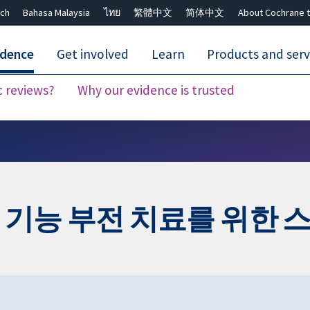
ch
Bahasa Malaysia
ไทย
繁體中文
简体中文
About Cochrane t
idence
Get involved
Learn
Products and serv
c reviews?
Why our evidence is trusted
Close search ✖
 기능 부전 치료를 위한 