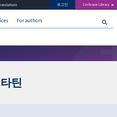
로그인
Cochrane Library
ranslations
ices
For authors
스타틴