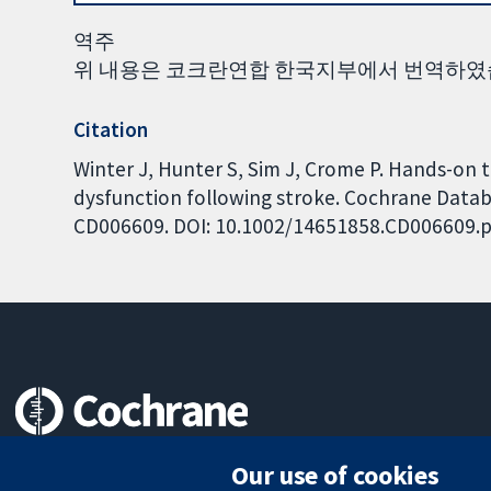
역주
위 내용은 코크란연합 한국지부에서 번역하였
Citation
Winter J, Hunter S, Sim J, Crome P. Hands-on 
dysfunction following stroke. Cochrane Databa
CD006609. DOI: 10.1002/14651858.CD006609.p
Trusted evidence.
Our use of cookies
Informed decisions.