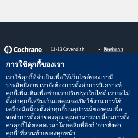
11-13 Cavendish
ติดต่อเรา
Square
ข่าวสาร
หลักฐานที่เชื่อถือ
London
สำหรับ
การใช้คุกกี้ของเรา
ได้
W1G 0AN
สื่อมวลชน
สู่การตัดสินใจ
United Kingdom
About us
เราใช้คุกกี้ที่จำเป็นเพื่อให้เว็บไซต์ของเรามี
อย่างมีข้อมูล
ตำแหน่งงาน
ประสิทธิภาพ เรายังต้องการตั้งค่าการวิเคราะห์
เพื่อสุขภาพที่ดีขึ้น
Cochrane
คุกกี้เพิ่มเติมเพื่อช่วยเราปรับปรุงเว็บไซต์ เราจะไม่
Library
ตั้งค่าคุกกี้เสริมเว้นแต่คุณจะเปิดใช้งาน การใช้
เครื่องมือนี้จะตั้งค่าคุกกี้บนอุปกรณ์ของคุณเพื่อ
จดจำการตั้งค่าของคุณ คุณสามารถเปลี่ยนการตั้ง
The Cochrane Collaboration เป็นองค์กรการกุศล (เลขที่ 1045921)
ค่าคุกกี้ได้ตลอดเวลาโดยคลิกที่ลิงก์ 'การตั้งค่า
และบริษัทจำกัดโดยการค้ำประกัน (เลขที่ 03044323) ที่จดทะเบียน
คุกกี้' ที่ส่วนท้ายของทุกหน้า
ในอังกฤษและเวลส์ หมายเลขจดทะเบียนภาษีมูลค่าเพิ่ม GB 718