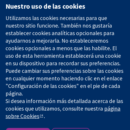
Nuestro uso de las cookies
Utilizamos las cookies necesarias para que
nuestro sitio funcione. También nos gustaría
11-13 Cavendish
Contacto
establecer cookies analíticas opcionales para
Square
Noticias
ayudarnos a mejorarla. No estableceremos
Evidencia fiable.
Londres
Prensa
Decisiones
cookies opcionales a menos que las habilite. El
W1G 0AN
Sobre
informadas.
Reino Unido
nosotros
uso de esta herramienta establecerá una cookie
Mejor salud.
Empleo
en su dispositivo para recordar sus preferencias.
Cochrane
Puede cambiar sus preferencias sobre las cookies
Library
en cualquier momento haciendo clic en el enlace
"Configuración de las cookies" en el pie de cada
página.
The Cochrane Collaboration is a charity (no. 1045921) and a
Si desea información más detallada acerca de las
company limited by guarantee (no. 03044323) registered in
cookies que utilizamos, consulte nuestra
página
England & Wales. VAT registration number GB 718 2127 49.
sobre Cookies
.
Copyright © 2026 The Cochrane Collaboration
Términos y condiciones del sitio web
|
Responsabilidades
|