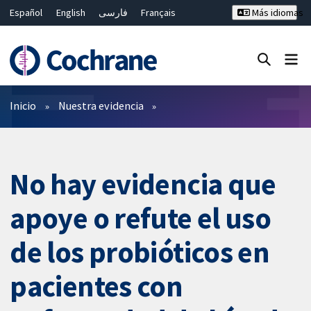
Español
English
فارسی
Français
Más idiomas
Русский
Hrvatski
Deutsch
Bahasa Malaysia
ไทย
繁體中文
简体中文
Cerrar búsqueda ✖
Filtros
Inicio
Nuestra evidencia
No hay evidencia que
apoye o refute el uso
de los probióticos en
pacientes con