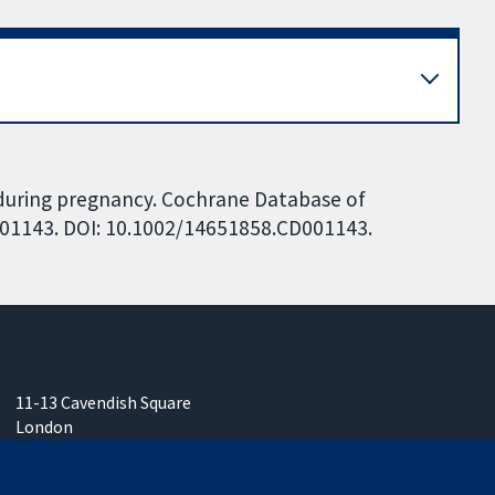
d during pregnancy. Cochrane Database of
D001143. DOI: 10.1002/14651858.CD001143.
11-13 Cavendish Square
London
W1G 0AN
United Kingdom