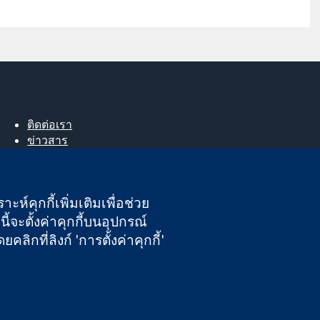
ติดต่อเรา
ข่าวสาร
สำหรับสื่อมวลชน
About us
ตำแหน่งงาน
ะห์คุกกี้เพิ่มเติมเพื่อช่วย
Cochrane Library
ี้จะตั้งค่าคุกกี้บนอุปกรณ์
กที่ลิงก์ 'การตั้งค่าคุกกี้'
นอังกฤษและเวลส์ หมายเลขจดทะเบียนภาษีมูลค่าเพิ่ม GB 718 2127 49
ความรับผิดชอบ
|
ความเป็นส่วนตัว
|
นโยบายคุกกี้
|
การตั้งค่าคุกกี้