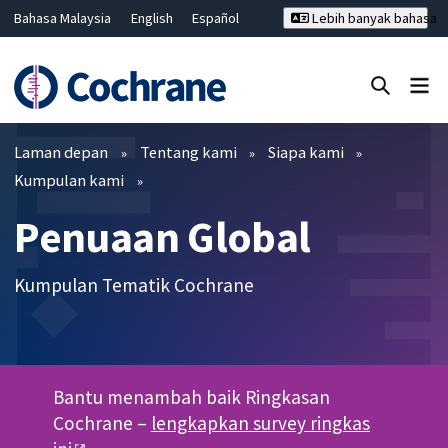
Bahasa Malaysia
English
Español
Lebih banyak bahasa
فارسی
Français
Русский
Hrvatski
Deutsch
ไทย
繁體中文
简体中文
Tutup carian ✖
Penapis
Laman depan
Tentang kami
Siapa kami
Kumpulan kami
Penuaan Global
Kumpulan Tematik Cochrane
Bantu menambah baik Ringkasan
Cochrane –
lengkapkan survey ringkas