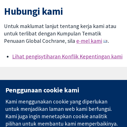
Hubungi kami
Untuk maklumat lanjut tentang kerja kami atau
untuk terlibat dengan Kumpulan Tematik
Penuaan Global Cochrane, sila
e-mel kami
.
Lihat pengisytiharan Konflik Kepentingan kami
Penggunaan cookie kami
Kami menggunakan cookie yang diperlukan
11-13 Cavendish
Hubungi kita
untuk menjadikan laman web kami berfungsi.
Square
Berita
Kami juga ingin menetapkan cookie analitik
Bukti yang
London
Pejabat
pilihan untuk membantu kami memperbaikinya.
dipercayai.
W1G 0AN
akhbar