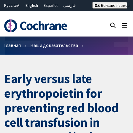
Русский
English
Español
فارسی
Больше языков
Français
Hrvatski
Deutsch
Bahasa Malaysia
ไทย
繁體中文
简体中文
Закрыть поиск ✖
Фильтры
Главная
Наши доказательства
Early versus late
erythropoietin for
preventing red blood
cell transfusion in