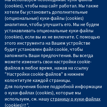
(cookies), чтобы наш сайт работал. Мы также
хотели бы установить дополнительные
(опциональные) куки-файлы (cookies)
аналитики, чтобы улучшить его. Мы не будем
11-13 Cavendish
Связаться с
устанавливать опциональные куки-файлы
Square
нами
(cookies), если вы их не включите. С помощью
Надёжные
London
Новости
этого инструмента на Вашем устройстве
доказательства
W1G 0AN
Пресс-
Информированные
будет установлен файл cookie, чтобы
United Kingdom
служба
решения
О нас
запомнить Ваши предпочтения. Вы всегда
Во благо
Работа
можете изменить свои настройки cookie-
здоровья
Cochrane
файлов в любое время, нажав на ссылку
Library
"Настройки cookie-файлов" в нижнем
колонтитуле каждой страницы.
Для получения более подробной информации
The Cochrane Collaboration is a charity (no. 1045921) and a
о куки-файлах (cookies), которые мы
company limited by guarantee (no. 03044323) registered in
используем, см. нашу
страницу о куки-файлах
England & Wales. VAT registration number GB 718 2127 49.
(cookies)
".