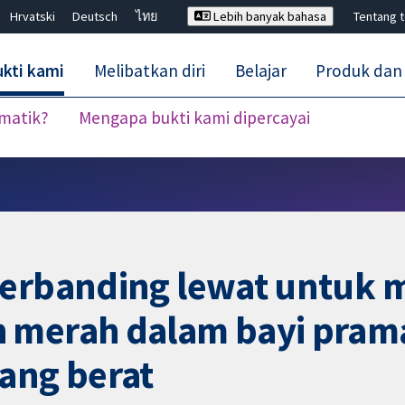
Hrvatski
Deutsch
ไทย
Lebih banyak bahasa
Tentang 
kti kami
Melibatkan diri
Belajar
Produk dan
ematik?
Mengapa bukti kami dipercayai
Tutup carian ✖
berbanding lewat untuk
 merah dalam bayi prama
rang berat