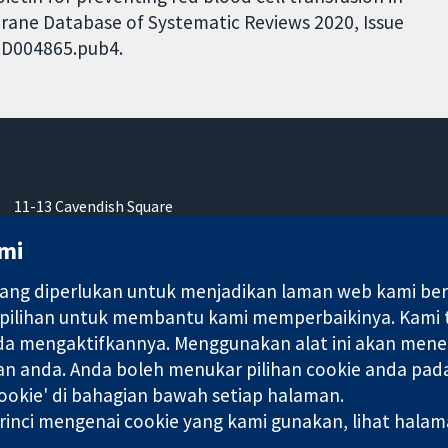
hrane Database of Systematic Reviews 2020, Issue
.CD004865.pub4.
11-13 Cavendish Square
London
mi
W1G 0AN
United Kingdom
ng diperlukan untuk menjadikan laman web kami berfu
 pilihan untuk membantu kami memperbaikinya. Kami
nda mengaktifkannya. Menggunakan alat ini akan mene
an anda. Anda boleh menukar pilihan cookie anda pada
ebuah syarikat terhad oleh jaminan (no. 03044323) yang berdaftar
okie' di bahagian bawah setiap halaman.
rinci mengenai cookie yang kami gunakan, lihat hala
Terma & Syarat L