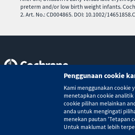
preterm and/or low birth weight infants. Coc
2. Art. No.: CD004865. DOI: 10.1002/14651858
Penggunaan cookie ka
Bukti yang dipercayai.
keputusan termaklum
Kami menggunakan cookie ya
Kesihatan yang lebih baik
menetapkan cookie analitik
cookie pilihan melainkan a
anda untuk mengingati pilih
Kolaborasi Cochrane ialah sebuah badan amal (no. 1045921) dan s
menekan pautan 'Tetapan co
Untuk maklumat lebih terpe
Hak Cipta © 2026 Kolabrasi Cochrane