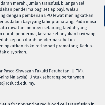
arah merah, jumlah transfusi, bilangan sel
dahan penderma bagi setiap bayi. Walau
ing dengan pemberian EPO lewat meningkatkan
serius dalam bayi yang lahir pramatang. Pada masa
 satu rawatan memberi sebarang faedah yang
 darah penderma, kerana kebanyakan bayi yang
rdedah kepada darah penderma sebelum
ningkatkan risiko retinopati pramatang. Kedua-
dak disyorkan.
r Pasca-Siswazah Fakulti Perubatan, UiTM).
 Sains Malaysia). Untuk sebarang pertanyaan
ne@rcsiucd.edu.my.
ietin for preventing red blood cell transfusion in