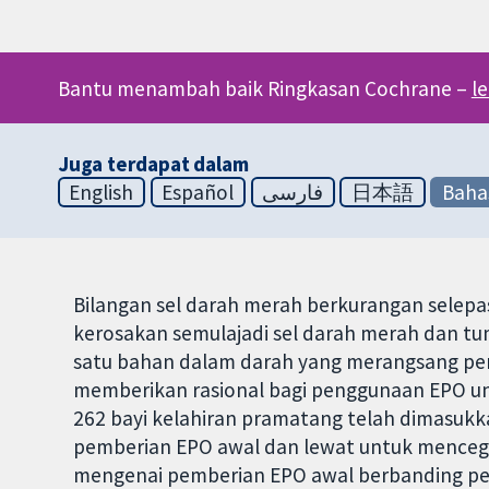
Bantu menambah baik Ringkasan Cochrane –
l
Juga terdapat dalam
English
Español
فارسی
日本語
Baha
Bilangan sel darah merah berkurangan selepa
kerosakan semulajadi sel darah merah dan tu
satu bahan dalam darah yang merangsang pen
memberikan rasional bagi penggunaan EPO u
262 bayi kelahiran pramatang telah dimasuk
pemberian EPO awal dan lewat untuk mencegah
mengenai pemberian EPO awal berbanding pe