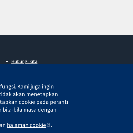
Hubungi kita
Berita
Pejabat akhbar
Perihal Kami
ngsi. Kami juga ingin
Pekerjaan
 tidak akan menetapkan
Cochrane Library
tapkan cookie pada peranti
 bila-bila masa dengan
 di England & Wales. Nombor pendaftaran VAT GB 718 2127 49.
man
halaman cookie
.
aman Web
|
Penafian
|
Kerahsiaan
|
Dasar cookie
|
Tetapan cookie