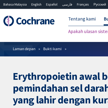
Bahasa Malaysia
English
Español
فارسی
Français
Русский
繁體中文
简体中文
Tentang kami
Bu
Apakah ulasan sist
Penapis
Laman depan
Bukti kami
Erythropoietin awal 
pemindahan sel darah
yang lahir dengan ku