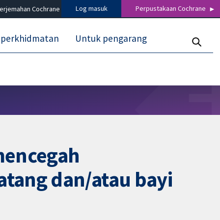
Log masuk
Perpustakaan Cochrane
terjemahan Cochrane
 perkhidmatan
Untuk pengarang
 mencegah
tang dan/atau bayi