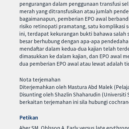
pengurangan dalam penggunaan transfusi sel d
merah yang ditransfusikan atau jumlah pende
bagaimanapun, pemberian EPO awal berband
risiko retinopati pramatang, satu komplikasi 
ini, terdapat kekurangan bukti bahawa salah
besar berhubung dengan apa-apa pendedahan
mendaftar dalam kedua-dua kajian telah te
dimasukkan ke dalam kajian, dan EPO awal me
dua pemberian EPO awal atau lewat adalah ti
Nota terjemahan
Diterjemahkan oleh Mastura Abd Malek (Pelaja
Disunting oleh Shazlin Shaharudin (Universiti
berkaitan terjemahan ini sila hubungi cochra
Petikan
Aher SM, Ohlsson A. Early versus late erythropo