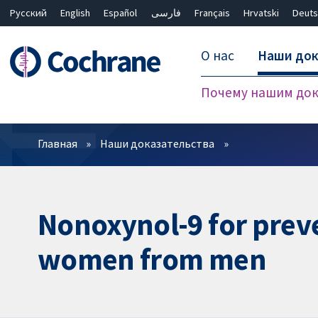
Русский
English
Español
فارسی
Français
Hrvatski
Deuts
О нас
Наши док
Почему нашим док
Фильтры
Главная
Наши доказательства
Nonoxynol-9 for preve
women from men