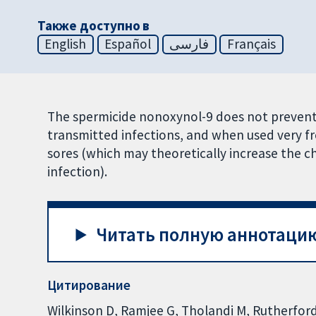
Также доступно в
English
Español
فارسی
Français
The spermicide nonoxynol-9 does not preven
transmitted infections, and when used very f
sores (which may theoretically increase the c
infection).
Читать полную аннотацию
Цитирование
Wilkinson D, Ramjee G, Tholandi M, Rutherfor