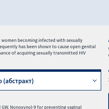
t women becoming infected with sexually
requently has been shown to cause open genital
hance of acquiring sexually transmitted HIV
 (абстракт)
d GW. Nonoxynol-9 for preventing vaginal