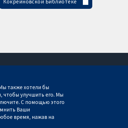
Кокрейновской Библиотеке
Связаться с нами
Новости
 Мы также хотели бы
Пресс-служба
, чтобы улучшить его. Мы
О нас
включите. С помощью этого
Работа
омнить Ваши
Cochrane Library
юбое время, нажав на