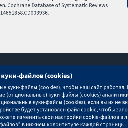
men. Cochrane Database of Systematic Reviews
02/14651858.CD003936.
куки-файлов (cookies)
11-13 Cavendish Square
London
е куки-файлы (cookies), чтобы наш сайт работал.
W1G 0AN
е (опциональные) куки-файлы (cookies) аналитики
United Kingdom
циональные куки-файлы (cookies), если вы их не 
ройстве будет установлен файл cookie, чтобы зап
можете изменить свои настройки cookie-файлов в л
-файлов" в нижнем колонтитуле каждой страницы.