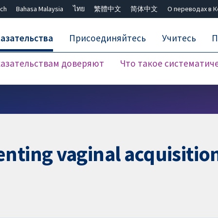
ch
Bahasa Malaysia
ไทย
繁體中文
简体中文
О переводах в 
азательства
Присоединяйтесь
Учитесь
П
азательствам доверяют
Что такое систематич
Закрыть поиск ✖
nting vaginal acquisition