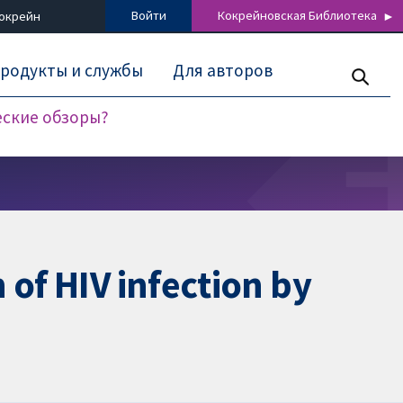
Войти
Кокрейновская Библиотека
Кокрейн
родукты и службы
Для авторов
еские обзоры?
 of HIV infection by