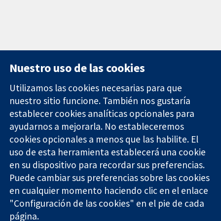
Nuestro uso de las cookies
Utilizamos las cookies necesarias para que
nuestro sitio funcione. También nos gustaría
11-13 Cavendish
Contacto
establecer cookies analíticas opcionales para
Square
Noticias
ayudarnos a mejorarla. No estableceremos
Evidencia fiable.
Londres
Prensa
Decisiones
cookies opcionales a menos que las habilite. El
W1G 0AN
Sobre
informadas.
Reino Unido
nosotros
uso de esta herramienta establecerá una cookie
Mejor salud.
Empleo
en su dispositivo para recordar sus preferencias.
Cochrane
Puede cambiar sus preferencias sobre las cookies
Library
en cualquier momento haciendo clic en el enlace
"Configuración de las cookies" en el pie de cada
página.
The Cochrane Collaboration is a charity (no. 1045921) and a