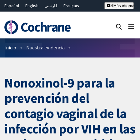
Español
English
فارسی
Français
Más idiomas
Русский
Hrvatski
Deutsch
Bahasa Malaysia
ไทย
繁體中文
简体中文
Cerrar búsqueda ✖
Filtros
Inicio
Nuestra evidencia
Nonoxinol-9 para la
prevención del
contagio vaginal de la
infección por VIH en las