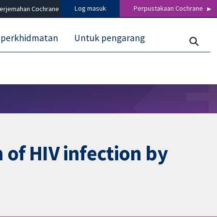
Log masuk
Perpustakaan Cochrane
terjemahan Cochrane
 perkhidmatan
Untuk pengarang
 of HIV infection by