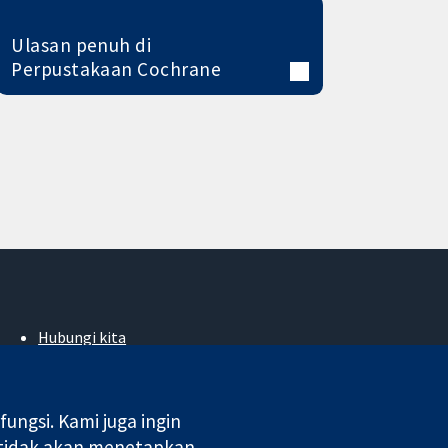
Ulasan penuh di
Perpustakaan Cochrane
Hubungi kita
Berita
Pejabat akhbar
Perihal Kami
ngsi. Kami juga ingin
Pekerjaan
 tidak akan menetapkan
Cochrane Library