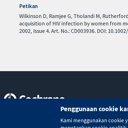
Petikan
Wilkinson D, Ramjee G, Tholandi M, Rutherfor
acquisition of HIV infection by women from 
2002, Issue 4. Art. No.: CD003936. DOI: 10.10
Penggunaan cookie ka
Bukti yang dipercayai.
keputusan termaklum
Kami menggunakan cookie ya
Kesihatan yang lebih baik
menetapkan cookie analitik