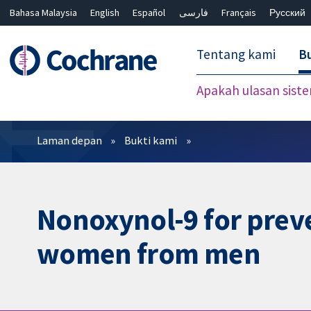
Bahasa Malaysia
English
Español
فارسی
Français
Русский
繁體中文
简体中文
Tentang kami
Bu
Apakah ulasan sist
Penapis
Laman depan
Bukti kami
Nonoxynol-9 for preve
women from men