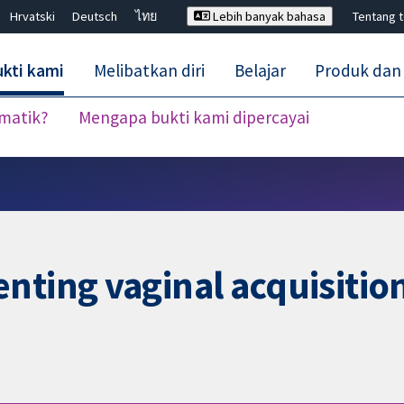
Hrvatski
Deutsch
ไทย
Lebih banyak bahasa
Tentang 
kti kami
Melibatkan diri
Belajar
Produk dan
ematik?
Mengapa bukti kami dipercayai
Tutup carian ✖
nting vaginal acquisition