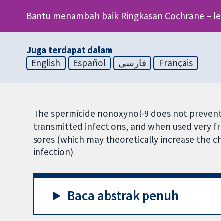
Bantu menambah baik Ringkasan Cochrane –
l
Juga terdapat dalam
English
Español
فارسی
Français
The spermicide nonoxynol-9 does not preven
transmitted infections, and when used very f
sores (which may theoretically increase the c
infection).
Baca abstrak penuh