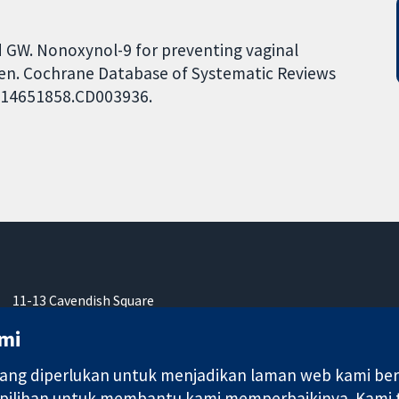
d GW. Nonoxynol-9 for preventing vaginal
men. Cochrane Database of Systematic Reviews
02/14651858.CD003936.
11-13 Cavendish Square
London
mi
W1G 0AN
United Kingdom
ng diperlukan untuk menjadikan laman web kami berfu
 pilihan untuk membantu kami memperbaikinya. Kami