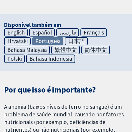
Disponível também em
English
Español
فارسی
Français
Hrvatski
Português
日本語
Bahasa Malaysia
繁體中文
简体中文
Polski
Bahasa Indonesia
Por que isso é importante?
A anemia (baixos níveis de ferro no sangue) é um
problema de saúde mundial, causado por fatores
nutricionais (por exemplo, deficiências de
nutrientes) ou não nutricionais (por exemplo,