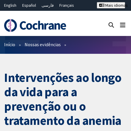
English
Español
فارسی
Français
Mais idiomas
Русский
Hrvatski
Deutsch
Bahasa Malaysia
ไทย
繁體中文
简体中文
Close search ✖
Filtros
Início
Nossas evidências
Intervenções ao longo
da vida para a
prevenção ou o
tratamento da anemia