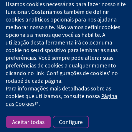
Usamos cookies necessárias para fazer nosso site
funcionar. Gostaríamos também de definir
11-13 Cavendish
Contato
cookies analíticos opcionais para nos ajudar a
Square
Notícias
melhorar nosso site. Não vamos definir cookies
Evidências
Londres
Assessoria de
confiáveis.
W1G 0AN
imprensa
opcionais a menos que você as habilite. A
Decisões
Reino Unido
Sobre nós
utilização desta ferramenta irá colocar uma
informadas.
Emprego
cookie no seu dispositivo para lembrar as suas
Melhor saúde.
Cochrane
preferências. Você sempre pode alterar suas
Library
preferências de cookies a qualquer momento
clicando no link 'Configurações de cookies' no
rodapé de cada página.
A Cochrane Collaboration é uma organização sem fins lucrativos
Para informações mais detalhadas sobre as
(caridade nº 1045921) e uma empresa limitada por garantia (nº
03044323) registrada na Inglaterra e no País de Gales.
cookies que utilizamos, consulte nossa
Página
das Cookies
.
Copyright © 2026 The Cochrane Collaboration
Termos e condições do site
|
Aviso legal
|
Privacidade
|
Política
de cookies
|
Configuração de cookies
Aceitar todas
Configure