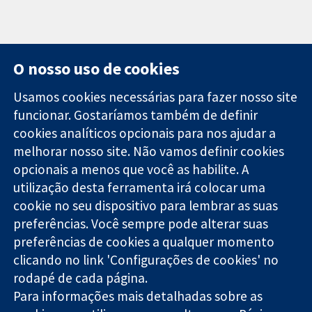
O nosso uso de cookies
Usamos cookies necessárias para fazer nosso site
funcionar. Gostaríamos também de definir
11-13 Cavendish
Contato
cookies analíticos opcionais para nos ajudar a
Square
Notícias
melhorar nosso site. Não vamos definir cookies
Evidências
Londres
Assessoria de
confiáveis.
opcionais a menos que você as habilite. A
W1G 0AN
imprensa
Decisões
Reino Unido
Sobre nós
utilização desta ferramenta irá colocar uma
informadas.
Emprego
cookie no seu dispositivo para lembrar as suas
Melhor saúde.
Cochrane
preferências. Você sempre pode alterar suas
Library
preferências de cookies a qualquer momento
clicando no link 'Configurações de cookies' no
rodapé de cada página.
A Cochrane Collaboration é uma organização sem fins lucrativos
Para informações mais detalhadas sobre as
(caridade nº 1045921) e uma empresa limitada por garantia (nº