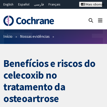
English
Español
فارسی
Français
Mais idiomas
Русский
Hrvatski
Deutsch
Bahasa Malaysia
ไทย
繁體中文
简体中文
Close search ✖
Filtros
Início
Nossas evidências
Benefícios e riscos do
celecoxib no
tratamento da
osteoartrose