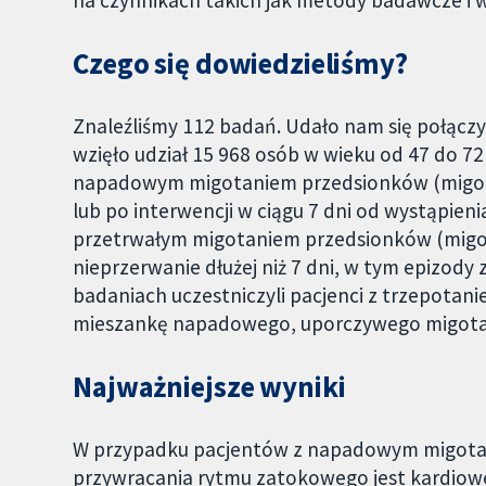
na czynnikach takich jak metody badawcze i 
Czego się dowiedzieliśmy?
Znaleźliśmy 112 badań. Udało nam się połączy
wzięło udział 15 968 osób w wieku od 47 do 72 
napadowym migotaniem przedsionków (migota
lub po interwencji w ciągu 7 dni od wystąpieni
przetrwałym migotaniem przedsionków (migot
nieprzerwanie dłużej niż 7 dni, w tym epizody
badaniach uczestniczyli pacjenci z trzepota
mieszankę napadowego, uporczywego migotan
Najważniejsze wyniki
W przypadku pacjentów z napadowym migota
przywracania rytmu zatokowego jest kardiow