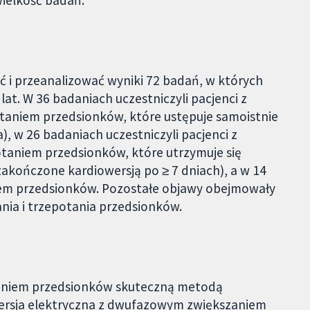
wielkość badań.
ć i przeanalizować wyniki 72 badań, w których
lat. W 36 badaniach uczestniczyli pacjenci z
niem przedsionków, które ustępuje samoistnie
a), w 26 badaniach uczestniczyli pacjenci z
aniem przedsionków, które utrzymuje się
 zakończone kardiowersją po ≥ 7 dniach), a w 14
niem przedsionków. Pozostałe objawy obejmowały
ia i trzepotania przedsionków.
niem przedsionków skuteczną metodą
ersja elektryczna z dwufazowym zwiększaniem