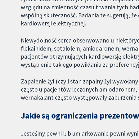
względu na zmienność czasu trwania tych bada
wspólną skuteczność. Badania te sugerują, że 
kardiowersji elektrycznej.
Niewydolność serca obserwowano u niektóry
flekainidem, sotalolem, amiodaronem, wernak
pacjentów otrzymujących kardiowersję elektr
wystąpienie takiego powikłania za preferencyj
Zapalenie żył (czyli stan zapalny żył wywoł
często u pacjentów leczonych amiodaronem, 
wernakalant często występowały zaburzenia s
Jakie są ograniczenia prezent
Jesteśmy pewni lub umiarkowanie pewni wyn