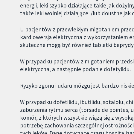
energii, leki szybko działające takie jak dożyln
także leki wolniej działające i/lub doustne jak
U pacjentów z przewlekłym migotaniem przeds
kardiowersja elektryczna z wykorzystaniem 
skuteczne mogą być również tabletki beprydyl
W przypadku pacjentów z migotaniem przedsio
elektryczna, a następnie podanie dofetylidu.
Ryzyko zgonu i udaru mózgu jest bardzo niski
W przypadku dofetilidu, ibutilidu, sotalolu, 
zaburzenia rytmu serca (torsade de pointes,
komór, z których wszystkie wiążą się z wysoką
potrzebę zachowania szczególnej ostrożności
tych leków. Dane dotyczące czasu hospitalizac