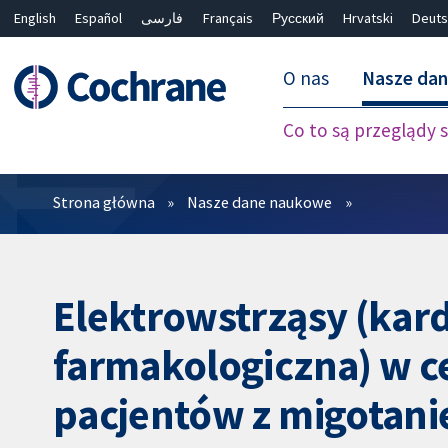
English
Español
فارسی
Français
Русский
Hrvatski
Deuts
O nas
Nasze da
Co to są przeglądy
Filtry
Strona główna
Nasze dane naukowe
Elektrowstrząsy (kard
farmakologiczna) w c
pacjentów z migotan