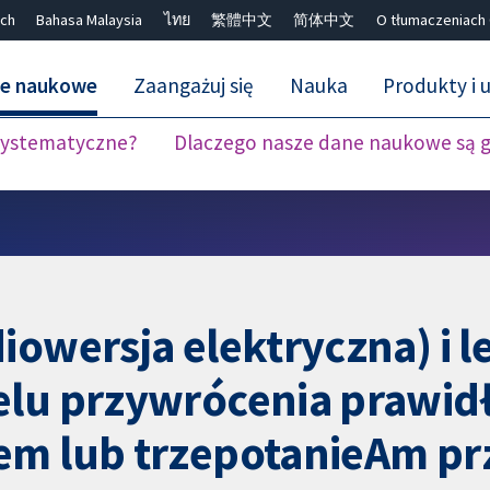
ch
Bahasa Malaysia
ไทย
繁體中文
简体中文
O tłumaczeniach
ne naukowe
Zaangażuj się
Nauka
Produkty i u
 systematyczne?
Dlaczego nasze dane naukowe są 
Close search ✖
iowersja elektryczna) i l
elu przywrócenia prawi
iem lub trzepotanieAm p