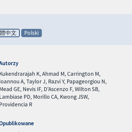
體中文
Polski
Autorzy
Kukendrarajah K
Ahmad M
Carrington M
Ioannou A
Taylor J
Razvi Y
Papageorgiou N
Mead GE
Nevis IF
D'Ascenzo F
Wilton SB
Lambiase PD
Morillo CA
Kwong JSW
Providencia R
Opublikowane