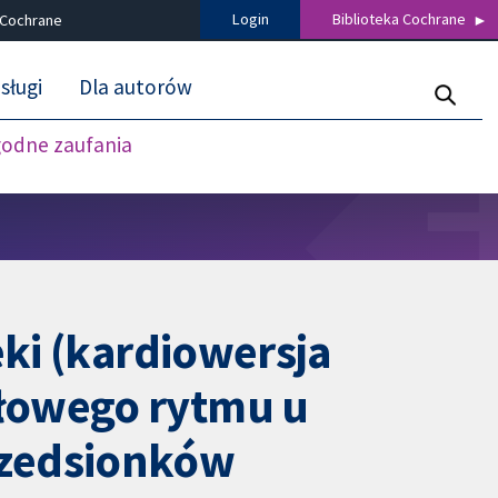
Login
Biblioteka Cochrane
 Cochrane
sługi
Dla autorów
godne zaufania
eki (kardiowersja
dłowego rytmu u
rzedsionków