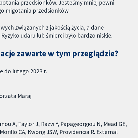
epotania przedsionków. Jesteśmy mniej pewni
go migotania przedsionków.
ych związanych z jakością życia, a dane
 Ryzyko udaru lub śmierci było bardzo niskie.
macje zawarte w tym przeglądzie?
 do lutego 2023 r.
orzata Maraj
ou A, Taylor J, Razvi Y, Papageorgiou N, Mead GE,
 Morillo CA, Kwong JSW, Providencia R. External