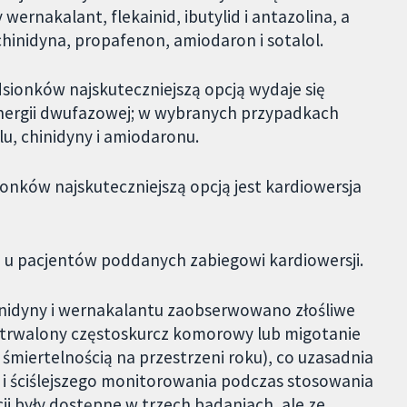
y wernakalant, flekainid, ibutylid i antazolina, a
 chinidyna, propafenon, amiodaron i sotalol.
ionków najskuteczniejszą opcją wydaje się
energii dwufazowej; w wybranych przypadkach
u, chinidyny i amiodaronu.
nków najskuteczniejszą opcją jest kardiowersja
e u pacjentów poddanych zabiegowi kardiowersji.
chinidyny i wernakalantu zaobserwowano złośliwe
 utrwalony częstoskurcz komorowy lub migotanie
 śmiertelnością na przestrzeni roku), co uzasadnia
 i ściślejszego monitorowania podczas stosowania
ji były dostępne w trzech badaniach, ale ze