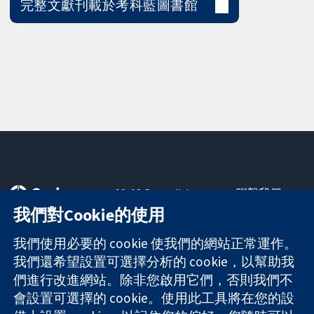
完整文獻刊載於考科藍圖書館
11-13 Cavendish
聯繫我們
Square
新聞
我們對Cookie的使用
可信任實證
London
新聞部
知情決定
W1G 0AN
關於我們
我們使用必要的 cookie 使我們的網站正常運作。
更完善的健康照
United Kingdom
工作機會
我們還希望設置可選擇分析的 cookie，以幫助我
護
Cochrane
們進行改進網站。除非您啟用它們，否則我們不
Library
會設置可選擇的 cookie。使用此工具將在您的設