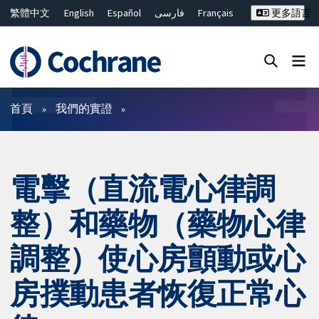
繁體中文
English
Español
فارسی
Français
更多語言
Русский
Hrvatski
Deutsch
Bahasa Malaysia
ไทย
简体中文
關閉搜尋 ✖
篩選條件
首頁
我們的實證
電擊（直流電心律調
整）和藥物（藥物心律
調整）使心房顫動或心
房撲動患者恢復正常心