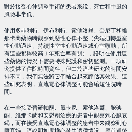
對於接受心律調整手術的患者來說，死亡和中風的
風險非常低。
使用多非利特、伊布利特、索他洛爾、奎尼丁和維
那卡蘭藥物時觀察到惡性心律不整（尖端扭轉型室
性心動過速、持續性室性心動過速或心室顫動，所
有這些都與較高 1 年死亡率有關），證明在使用這
些藥物的情況下需要特殊照護和密切監測。三項研
究提供了住院時間資料，但由於這些研究的時間安
排不同，我們無法將它們結合起來評估其效果。這
些研究表明，直流電心律調整可能會縮短住院時
間。
在一些接受普羅帕酮、氟卡尼、索他洛爾、胺碘
酮、維那卡蘭和安慰劑治療的患者中觀察到心臟衰
竭，而在接受直流電心律調整的患者中未觀察到心
臟衰竭，這說明如果擔心發生這種情況，應首選後