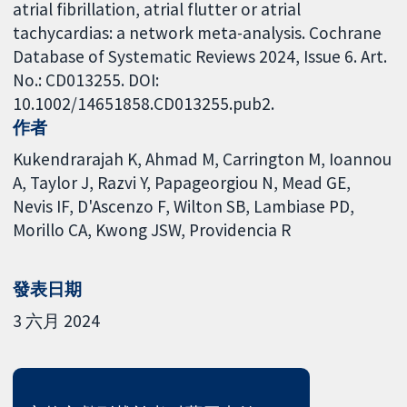
atrial fibrillation, atrial flutter or atrial
tachycardias: a network meta-analysis. Cochrane
Database of Systematic Reviews 2024, Issue 6. Art.
No.: CD013255. DOI:
10.1002/14651858.CD013255.pub2.
作者
Kukendrarajah K
Ahmad M
Carrington M
Ioannou
A
Taylor J
Razvi Y
Papageorgiou N
Mead GE
Nevis IF
D'Ascenzo F
Wilton SB
Lambiase PD
Morillo CA
Kwong JSW
Providencia R
發表日期
3 六月 2024