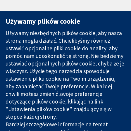
Używamy plików cookie
Używamy niezbędnych plików cookie, aby nasza
strona mogła działać. Chcielibyśmy również
11-13 Cavendish
Kontakt
ustawić opcjonalne pliki cookie do analizy, aby
Square
Nowości
pomóc nam udoskonalić tę stronę. Nie będziemy
Wiarygodne dane
Londyn
Biuro
ustawiać opcjonalnych plików cookie, chyba że je
naukowe.
W1G 0AN
prasowe
Świadome
Wielka Brytania
O nas
włączysz. Użycie tego narzędzia spowoduje
decyzje.
Praca
ustawienie pliku cookie na Twoim urządzeniu,
Lepsze zdrowie.
Cochrane
aby zapamiętać Twoje preferencje. W każdej
Library
chwili możesz zmienić swoje preferencje
dotyczące plików cookie, klikając na link
"Ustawienia plików cookie" znajdujący się w
Cochrane Collaboration to organizacja charytatywna (nr
stopce każdej strony.
1045921) i spółka z ograniczoną odpowiedzialnością (nr
Bardziej szczegółowe informacje na temat
03044323) zarejestrowana w Anglii i Walii. Numer rejestracyjny