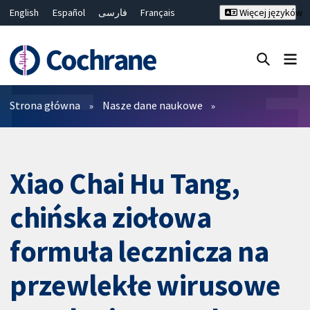
English
Español
فارسی
Français
Więcej języków
Русский
Hrvatski
Deutsch
Bahasa Malaysia
ไทย
繁體中文
简体中文
Close search ✖
Filtry
Strona główna
Nasze dane naukowe
Xiao Chai Hu Tang,
chińska ziołowa
formuła lecznicza na
przewlekłe wirusowe