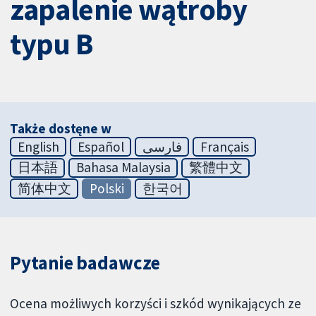
zapalenie wątroby
typu B
Także dostęne w
English
Español
فارسی
Français
日本語
Bahasa Malaysia
繁體中文
简体中文
Polski
한국어
Pytanie badawcze
Ocena możliwych korzyści i szkód wynikających ze